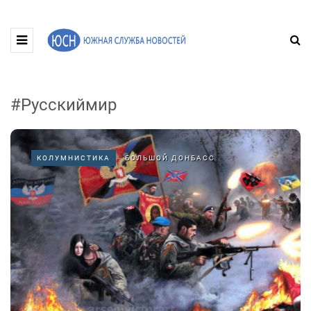
#Русскиймир
КОЛУМНИСТИКА
БОЛЬШОЙ ДОНБАСС